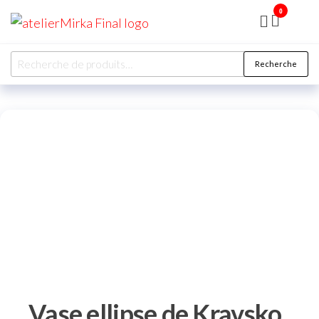
0
ATELIER
MIRKA
Recherche
Vase ellipse de Kravsko