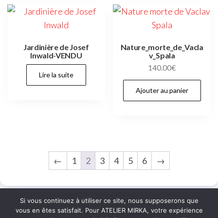
Jardinière de Josef
Nature_morte_de_Vacla
Inwald-VENDU
v_Spala
140.00
€
Lire la suite
Ajouter au panier
←
1
2
3
4
5
6
→
Si vous continuez à utiliser ce site, nous supposerons que
vous en êtes satisfait. Pour ATELIER MIRKA, votre expérience
MENTIONS LÉGALES