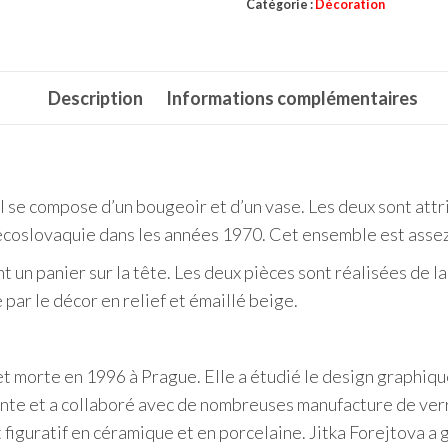
Catégorie :
Décoration
Description
Informations complémentaires
l se compose d’un bougeoir et d’un vase. Les deux sont att
coslovaquie dans les années 1970. Cet ensemble est assez 
t un panier sur la tête. Les deux pièces sont réalisées de
 par le décor en relief et émaillé beige.
t morte en 1996 à Prague. Elle a étudié le design graphiqu
te et a collaboré avec de nombreuses manufacture de verre
 figuratif en céramique et en porcelaine. Jitka Forejtova a 